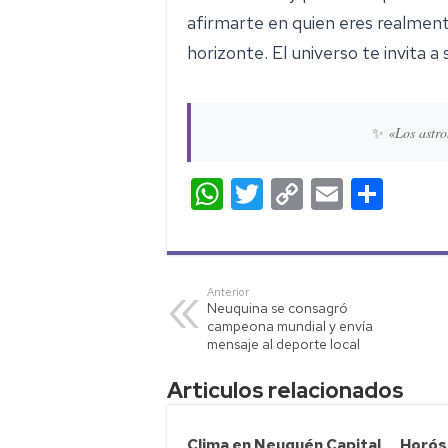
afirmarte en quien eres realme
horizonte. El universo te invita a
✨
«Los astro
W
T
C
E
C
h
wi
o
m
o
at
tt
p
ail
m
s
er
y
p
Anterior
Neuquina se consagró
A
Li
ar
campeona mundial y envía
p
nk
tir
mensaje al deporte local
p
Articulos relacionados
Clima en Neuquén Capital
Horósc