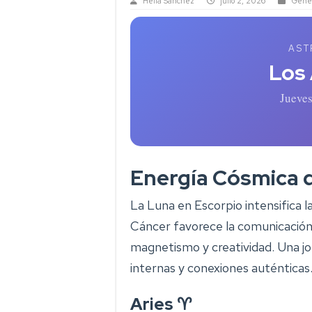
Helia Sanchez
julio 2, 2026
Gener
AST
Los
Jueves
Energía Cósmica 
La Luna en Escorpio intensifica l
Cáncer favorece la comunicación
magnetismo y creatividad. Una j
internas y conexiones auténticas
Aries ♈