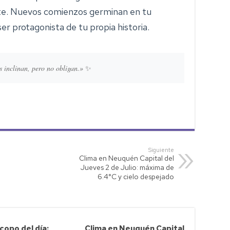
nte. Nuevos comienzos germinan en tu
 ser protagonista de tu propia historia.
s inclinan, pero no obligan.»
✨
Siguiente
Clima en Neuquén Capital del
Jueves 2 de Julio: máxima de
6.4°C y cielo despejado
opo del día:
Clima en Neuquén Capital