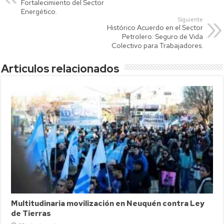
A
Li
ar
Fortalecimiento del Sector
p
nk
tir
Energético.
Siguiente
p
Histórico Acuerdo en el Sector
Petrolero: Seguro de Vida
Colectivo para Trabajadores.
Articulos relacionados
Multitudinaria movilización en Neuquén contra Ley
de Tierras