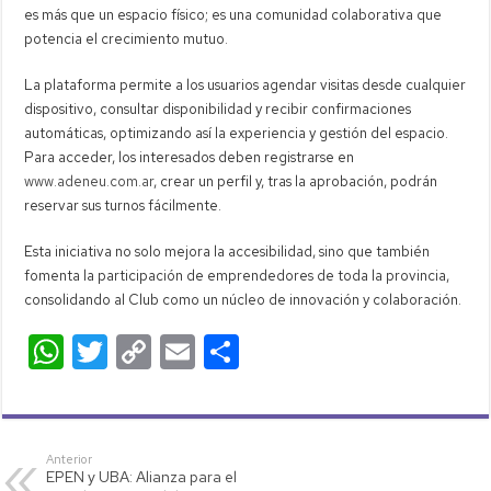
es más que un espacio físico; es una comunidad colaborativa que
potencia el crecimiento mutuo.
La plataforma permite a los usuarios agendar visitas desde cualquier
dispositivo, consultar disponibilidad y recibir confirmaciones
automáticas, optimizando así la experiencia y gestión del espacio.
Para acceder, los interesados deben registrarse en
www.adeneu.com.ar
, crear un perfil y, tras la aprobación, podrán
reservar sus turnos fácilmente.
Esta iniciativa no solo mejora la accesibilidad, sino que también
fomenta la participación de emprendedores de toda la provincia,
consolidando al Club como un núcleo de innovación y colaboración.
W
T
C
E
C
h
wi
o
m
o
at
tt
p
ail
m
s
er
y
p
Anterior
EPEN y UBA: Alianza para el