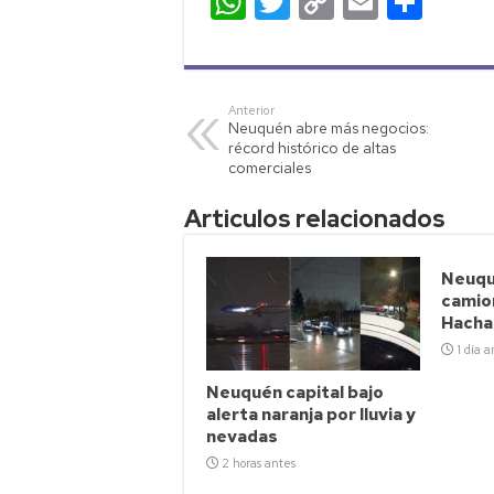
W
T
C
E
C
h
wi
o
m
o
at
tt
p
ail
m
s
er
y
p
Anterior
Neuquén abre más negocios:
A
Li
ar
récord histórico de altas
p
nk
tir
comerciales
p
Articulos relacionados
Neuqué
camio
Hacha
1 día a
Neuquén capital bajo
alerta naranja por lluvia y
nevadas
2 horas antes