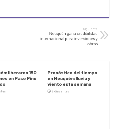
Siguiente
Neuquén gana credibilidad
internacional para inversiones y
obras
n: liberaron 150
Pronóstico del tiempo
nes en Paso Pino
en Neuquén: lluvia y
do
viento esta semana
ntes
2 días antes