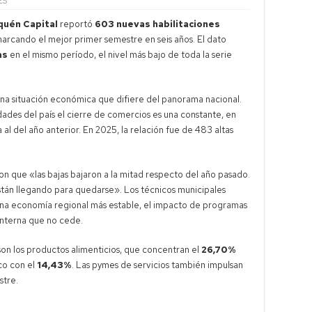
ES
quén Capital
reportó
603 nuevas habilitaciones
marcando el mejor primer semestre en seis años. El dato
as
en el mismo período, el nivel más bajo de toda la serie
 una situación económica que difiere del panorama nacional.
udades del país el cierre de comercios es una constante, en
a al del año anterior. En 2025, la relación fue de 483 altas
n que «las bajas bajaron a la mitad respecto del año pasado.
stán llegando para quedarse». Los técnicos municipales
 una economía regional más estable, el impacto de programas
interna que no cede.
son los productos alimenticios, que concentran el
26,70%
co con el
14,43%
. Las pymes de servicios también impulsan
stre.