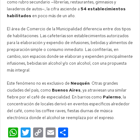
como rubro secundario —librerías, restaurantes, gimnasios y
lavaderos de autos—, la cifra asciende a
54 establecimientos
habilitados
en poco más de un año.
El área de Comercio de la Municipalidad diferencia entre dos tipos
de habilitaciones. Las cafeterías son establecimientos autorizados
para la elaboración y expendio de infusiones, bebidas y alimentos de
preparación simple o consumo inmediato. Las confiterías, en
cambio, son espacios donde se elaboran y expenden principalmente
infusiones, bebidas sin alcohol y/o con alcohol, con una propuesta
más integral.
Este fenómeno no es exclusivo de
Neuquén
. Otras grandes
ciudades del país, como
Buenos Aires
, ya atraviesan una similar
fiebre por el café de especialidad. En barrios como
Palermo
, la
concentración de locales derivó en eventos específicos alrededor
del café, como los coffee raves, fiestas diurnas de música
electrónica donde el alcohol se reemplaza por el expreso.
W
T
C
E
C