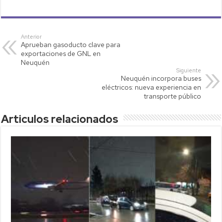
h
wi
o
m
o
at
tt
p
ail
m
s
er
y
p
Anterior
Aprueban gasoducto clave para
A
Li
ar
exportaciones de GNL en
p
nk
tir
Neuquén
Siguiente
p
Neuquén incorpora buses
eléctricos: nueva experiencia en
transporte público
Articulos relacionados