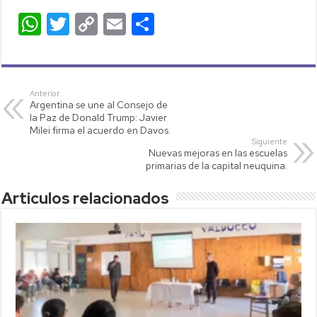
W
T
C
E
C
h
wi
o
m
o
at
tt
p
ail
m
s
er
y
p
Anterior
Argentina se une al Consejo de
A
Li
ar
la Paz de Donald Trump: Javier
p
nk
tir
Milei firma el acuerdo en Davos.
Siguiente
p
Nuevas mejoras en las escuelas
primarias de la capital neuquina.
Articulos relacionados