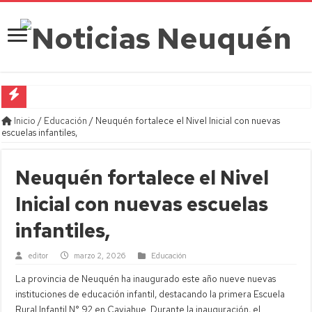
Primer buque GNL inicia preparación final en Vaca Muerta
Inicio
/
Educación
/
Neuquén fortalece el Nivel Inicial con nuevas
escuelas infantiles,
Clima en Neuquén Capital del Viernes 7 de Agosto: máxima de 10.5°C y cie
Horóscopo del día: Viernes 07 de Agosto de 2026
Neuquén fortalece el Nivel
Familia de Luciana Muñoz cuestiona a Fiscalía por testigo
Inicial con nuevas escuelas
Día de las Infancias: guía para anticiparse y ahorrar
infantiles,
Mar del Plata: tres crímenes generan marchas y refuerzo de seguridad
editor
marzo 2, 2026
Educación
Banco Central alcanza 50.000 millones de dólares en reservas
La provincia de Neuquén ha inaugurado este año nueve nuevas
Senado: Bullrich critica kirchnerismo y cruza con Capitanich
instituciones de educación infantil, destacando la primera Escuela
Multitudinaria movilización en Neuquén contra Ley de Tierras
Rural Infantil N° 92 en Caviahue. Durante la inauguración, el