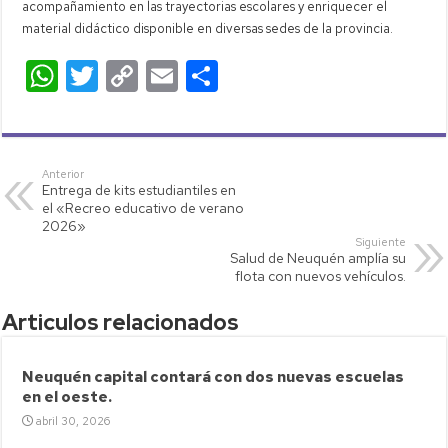
acompañamiento en las trayectorias escolares y enriquecer el
material didáctico disponible en diversas sedes de la provincia.
W
T
C
E
C
h
wi
o
m
o
at
tt
p
ail
m
s
er
y
p
Anterior
Entrega de kits estudiantiles en
A
Li
ar
el «Recreo educativo de verano
p
nk
tir
2026»
Siguiente
p
Salud de Neuquén amplía su
flota con nuevos vehículos.
Articulos relacionados
Neuquén capital contará con dos nuevas escuelas
en el oeste.
abril 30, 2026