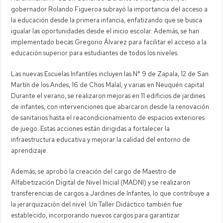
gobernador Rolando Figueroa subrayó la importancia del acceso a
Neuquén: regalías de Vaca Muerta aumentan ingresos antes de paritaria
la educación desde la primera infancia, enfatizando que se busca
igualar las oportunidades desde el inicio escolar. Además, se han
implementado becas Gregorio Álvarez para facilitar el acceso a la
educación superior para estudiantes de todos los niveles.
Las nuevas Escuelas Infantiles incluyen las N° 9 de Zapala, 12 de San
Martín de los Andes, 16 de Chos Malal, y varias en Neuquén capital.
Durante el verano, se realizaron mejoras en 11 edificios de jardines
de infantes, con intervenciones que abarcaron desde la renovación
de sanitarios hasta el reacondicionamiento de espacios exteriores
de juego. Estas acciones están dirigidas a fortalecer la
infraestructura educativa y mejorar la calidad del entorno de
aprendizaje.
Además, se aprobó la creación del cargo de Maestro de
Alfabetización Digital de Nivel Inicial (MADNI) y se realizaron
transferencias de cargos a Jardines de Infantes, lo que contribuye a
la jerarquización del nivel. Un Taller Didáctico también fue
establecido, incorporando nuevos cargos para garantizar