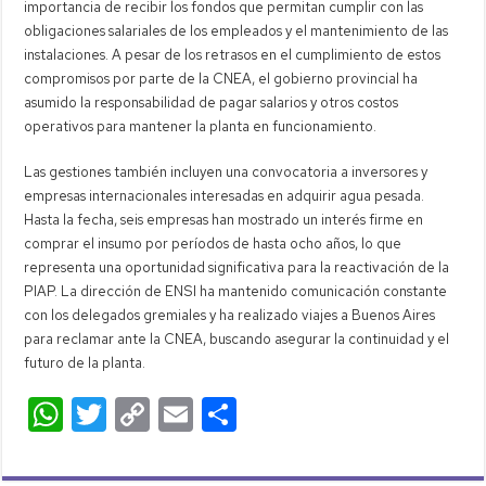
importancia de recibir los fondos que permitan cumplir con las
obligaciones salariales de los empleados y el mantenimiento de las
instalaciones. A pesar de los retrasos en el cumplimiento de estos
compromisos por parte de la CNEA, el gobierno provincial ha
asumido la responsabilidad de pagar salarios y otros costos
operativos para mantener la planta en funcionamiento.
Las gestiones también incluyen una convocatoria a inversores y
empresas internacionales interesadas en adquirir agua pesada.
Hasta la fecha, seis empresas han mostrado un interés firme en
comprar el insumo por períodos de hasta ocho años, lo que
representa una oportunidad significativa para la reactivación de la
PIAP. La dirección de ENSI ha mantenido comunicación constante
con los delegados gremiales y ha realizado viajes a Buenos Aires
para reclamar ante la CNEA, buscando asegurar la continuidad y el
futuro de la planta.
W
T
C
E
C
h
wi
o
m
o
at
tt
p
ail
m