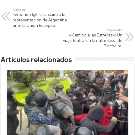
s
er
y
p
Anterior
Fernando Iglesias asumirá la
A
Li
ar
representación de Argentina
p
nk
tir
ante la Unión Europea.
Siguiente
p
«Camino a las Estrellas»: Un
viaje teatral en la naturaleza de
Pincheira.
Articulos relacionados