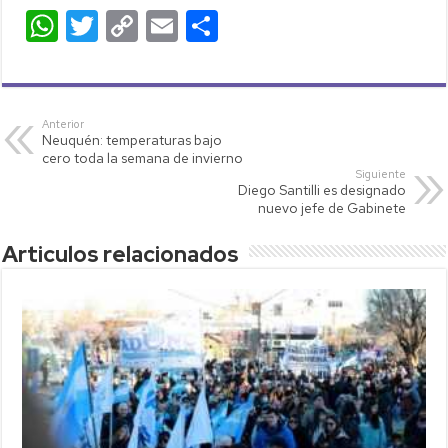
W
T
C
E
C
h
wi
o
m
o
at
tt
p
ail
m
s
er
y
p
Anterior
Neuquén: temperaturas bajo
A
Li
ar
cero toda la semana de invierno
p
nk
tir
Siguiente
Diego Santilli es designado
p
nuevo jefe de Gabinete
Articulos relacionados