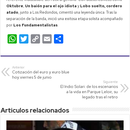
Oktubre
,
Un baión para el ojo idiota
y
Lobo suelto, cordero
atado
, junto a Los Redondos, cimentó una leyenda única. Tras la
separación de la banda, inició una exitosa etapa solista acompañado
por
Los Fundamentalistas
.
W
T
C
E
C
h
wi
o
m
o
at
tt
p
ail
m
s
er
y
p
Anterior
Cotización del euro y euro blue
A
Li
ar
hoy viernes 5 de junio
p
nk
tir
Siguiente
El Indio Solari: de los escenarios
p
a la vida en Parque Leloir, su
legado tras el retiro
Articulos relacionados