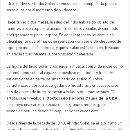
otros motivos. El Indio Solari se encontraba acompañado por sus
seres queridos al momento de su deceso.
Hace tan solo dos meses, la salud del Indio había sido objeto de
rumores tras un supuesto accidente cerebrovascular, desmentido
enérgicamente por su esposa. En aquel entonces, se comunicó
oficialmente que el músico se realizaba «una serie de chequeos de
rigor, por indicación médica, y que su salud está estable», buscando
aclarar la situación ante la preocupación generada.
La figura del Indio Solari trasciende la música, consolidándose como
un fenómeno cultural capaz de movilizar multitudes y transformar
sus canciones en parte del imaginario colectivo. Su obra,
caracterizada por letras cargadas de metáforas y críticas sociales,
ha sido objeto de interpretación a lo largo de generaciones. El
artista, quien recibió el
Doctorado Honoris Causa de la UBA
,
construyó una carrera alejada de los grandes medios, pero
sostenida por una devoción popular pocas veces vista.
Desde fines de la década de 1970, el Indio Solari se erigió como un
referente indiscutible del rock argentino. Con discos icónicos como