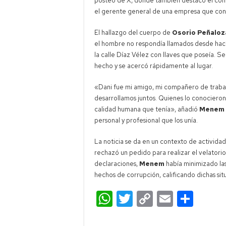
posteo de X, donde también destacó el comp
el gerente general de una empresa que cons
El hallazgo del cuerpo de
Osorio Peñaloz
el hombre no respondía llamados desde hacía
la calle Díaz Vélez con llaves que poseía. S
hecho y se acercó rápidamente al lugar.
«Dani fue mi amigo, mi compañero de traba
desarrollamos juntos. Quienes lo conociero
calidad humana que tenía», añadió
Menem
personal y profesional que los unía.
La noticia se da en un contexto de actividad
rechazó un pedido para realizar el velatori
declaraciones,
Menem
había minimizado las 
hechos de corrupción, calificando dichas si
W
T
C
E
C
h
wi
o
m
o