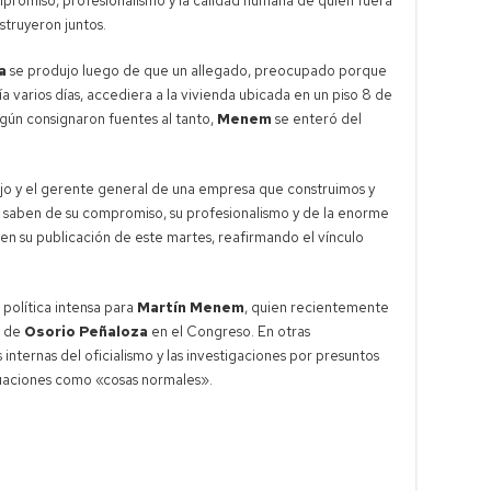
romiso, profesionalismo y la calidad humana de quien fuera
truyeron juntos.
a
se produjo luego de que un allegado, preocupado porque
 varios días, accediera a la vivienda ubicada en un piso 8 de
egún consignaron fuentes al tanto,
Menem
se enteró del
jo y el gerente general de una empresa que construimos y
n saben de su compromiso, su profesionalismo y de la enorme
en su publicación de este martes, reafirmando el vínculo
 política intensa para
Martín Menem
, quien recientemente
o de
Osorio Peñaloza
en el Congreso. En otras
internas del oficialismo y las investigaciones por presuntos
tuaciones como «cosas normales».