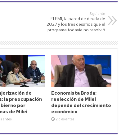
Siguiente
El FMI, la pared de deuda de
2027 y los tres desafíos que el
programa todavía no resolvió
jerización de
Economista Broda:
s: la preocupación
reelección de Milei
obierno por
depende del crecimiento
as de Milei
económico
as antes
2 días antes