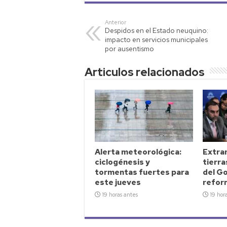
at
tt
p
ail
m
s
er
y
p
Anterior
Despidos en el Estado neuquino:
A
Li
ar
impacto en servicios municipales
p
nk
tir
por ausentismo
p
Articulos relacionados
Alerta meteorológica:
Extran
ciclogénesis y
tierra
tormentas fuertes para
del G
este jueves
reform
19 horas antes
19 hor