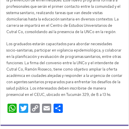
la prevención de enfermedades. Este nuevo programa formará a
profesionales que serán el primer contacto entre la comunidad y el
sistema sanitario, realizando tareas que van desde visitas
domiciliarias hasta la educación sanitaria en diversos contextos. La
carrera se impartirá en el Centro de Estudios Universitarios de
Cutral Co, consolidando así la presencia de la UNCo en la región.
Los graduados estarán capacitados para abordar necesidades
socio-sanitarias, participar en vigilancia epidemiológica, y colaborar
en la planificación y evaluación de programas sanitarios, entre otras
funciones. La firma del convenio entre la UNCo y el intendente de
Cutral Co, Ramón Rioseco, tiene como objetivo ampliar la oferta
académica en ciudades alejadas y responder a la urgencia de contar
con agentes sanitarios preparados para enfrentar los desafíos de la
salud pública. Los interesados deben inscribirse de manera
presencial en el CEUC, ubicado en Tucumán 329, de 8 a 13 hs.
W
T
C
E
C
h
wi
o
m
o
at
tt
p
ail
m