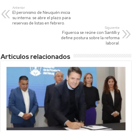
s
er
y
p
Anterior
El peronismo de Neuquén inicia
A
Li
ar
su interna: se abre el plazo para
p
nk
tir
reservas de listas en febrero.
Siguiente
p
Figueroa se reúne con Santilli y
define postura sobre la reforma
laboral.
Articulos relacionados