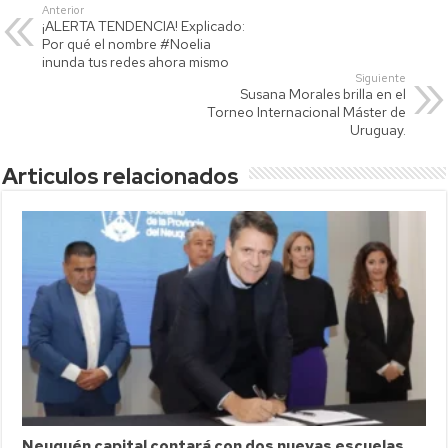
s
er
y
p
Anterior
¡ALERTA TENDENCIA! Explicado:
A
Li
ar
Por qué el nombre #Noelia
p
nk
tir
inunda tus redes ahora mismo
Siguiente
p
Susana Morales brilla en el
Torneo Internacional Máster de
Uruguay.
Articulos relacionados
Neuquén capital contará con dos nuevas escuelas