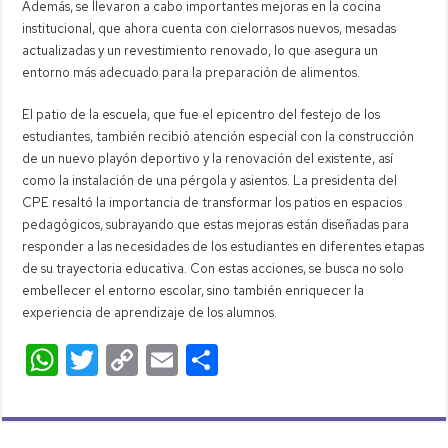
Además, se llevaron a cabo importantes mejoras en la cocina
institucional, que ahora cuenta con cielorrasos nuevos, mesadas
actualizadas y un revestimiento renovado, lo que asegura un
entorno más adecuado para la preparación de alimentos.
El patio de la escuela, que fue el epicentro del festejo de los
estudiantes, también recibió atención especial con la construcción
de un nuevo playón deportivo y la renovación del existente, así
como la instalación de una pérgola y asientos. La presidenta del
CPE resaltó la importancia de transformar los patios en espacios
pedagógicos, subrayando que estas mejoras están diseñadas para
responder a las necesidades de los estudiantes en diferentes etapas
de su trayectoria educativa. Con estas acciones, se busca no solo
embellecer el entorno escolar, sino también enriquecer la
experiencia de aprendizaje de los alumnos.
W
T
C
E
C
h
wi
o
m
o
at
tt
p
ail
m