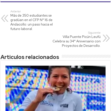
at
tt
p
ail
m
s
er
y
p
Anterior
Más de 350 estudiantes se
A
Li
ar
gradúan en el CFP N° 16 de
p
nk
tir
Andacollo: un paso hacia el
futuro laboral.
p
Siguiente
Villa Puente Picún Leufú
Celebra su 34° Aniversario con
Proyectos de Desarrollo.
Articulos relacionados