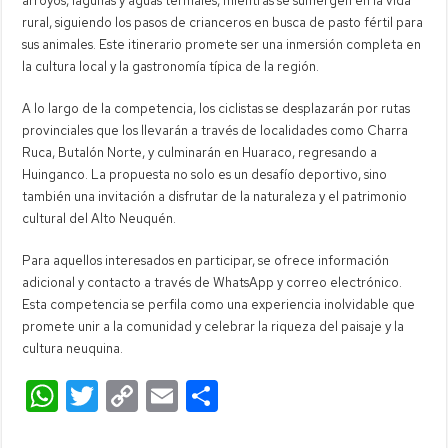
arroyos, lagunas y aguas termales, mientras se sumergen en la vida
rural, siguiendo los pasos de crianceros en busca de pasto fértil para
sus animales. Este itinerario promete ser una inmersión completa en
la cultura local y la gastronomía típica de la región.
A lo largo de la competencia, los ciclistas se desplazarán por rutas
provinciales que los llevarán a través de localidades como Charra
Ruca, Butalón Norte, y culminarán en Huaraco, regresando a
Huinganco. La propuesta no solo es un desafío deportivo, sino
también una invitación a disfrutar de la naturaleza y el patrimonio
cultural del Alto Neuquén.
Para aquellos interesados en participar, se ofrece información
adicional y contacto a través de WhatsApp y correo electrónico.
Esta competencia se perfila como una experiencia inolvidable que
promete unir a la comunidad y celebrar la riqueza del paisaje y la
cultura neuquina.
W
T
C
E
C
h
wi
o
m
o