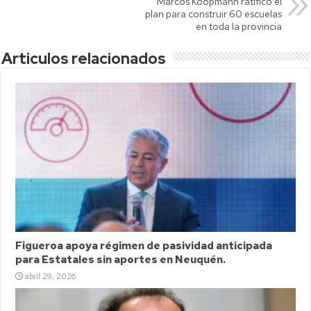
Marcos Koopmann ratificó el
p
plan para construir 60 escuelas
en toda la provincia
Articulos relacionados
Figueroa apoya régimen de pasividad anticipada
para Estatales sin aportes en Neuquén.
abril 29, 2026