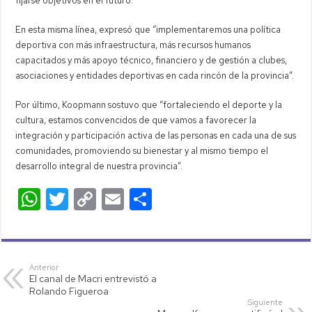
fijarse objetivos en el futuro.”
En esta misma línea, expresó que “implementaremos una política
deportiva con más infraestructura, más recursos humanos
capacitados y más apoyo técnico, financiero y de gestión a clubes,
asociaciones y entidades deportivas en cada rincón de la provincia”.
Por último, Koopmann sostuvo que “fortaleciendo el deporte y la
cultura, estamos convencidos de que vamos a favorecer la
integración y participación activa de las personas en cada una de sus
comunidades, promoviendo su bienestar y al mismo tiempo el
desarrollo integral de nuestra provincia”.
W
T
C
E
C
h
wi
o
m
o
at
tt
p
ail
m
s
er
y
p
Anterior
El canal de Macri entrevistó a
A
Li
ar
Rolando Figueroa
p
nk
tir
Siguiente