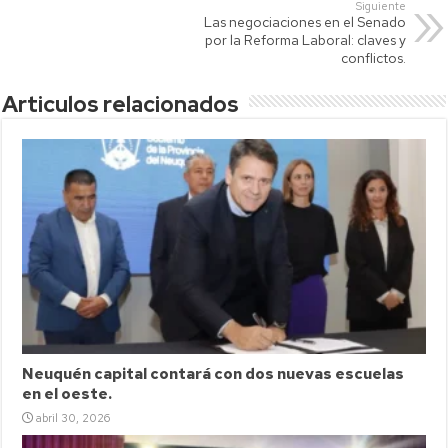
Siguiente
p
Las negociaciones en el Senado
por la Reforma Laboral: claves y
conflictos.
Articulos relacionados
Neuquén capital contará con dos nuevas escuelas
en el oeste.
abril 30, 2026