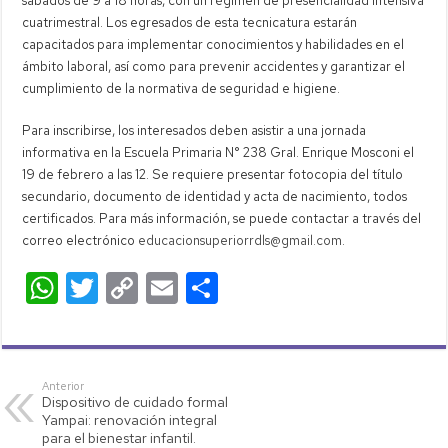
sábados de 9 a 18 horas, con un régimen de presencialidad intensiva
cuatrimestral. Los egresados de esta tecnicatura estarán
capacitados para implementar conocimientos y habilidades en el
ámbito laboral, así como para prevenir accidentes y garantizar el
cumplimiento de la normativa de seguridad e higiene.
Para inscribirse, los interesados deben asistir a una jornada
informativa en la Escuela Primaria N° 238 Gral. Enrique Mosconi el
19 de febrero a las 12. Se requiere presentar fotocopia del título
secundario, documento de identidad y acta de nacimiento, todos
certificados. Para más información, se puede contactar a través del
correo electrónico
educacionsuperiorrdls@gmail.com
.
W
T
C
E
C
h
wi
o
m
o
at
tt
p
ail
m
s
er
y
p
Anterior
Dispositivo de cuidado formal
A
Li
ar
Yampai: renovación integral
p
nk
tir
para el bienestar infantil.