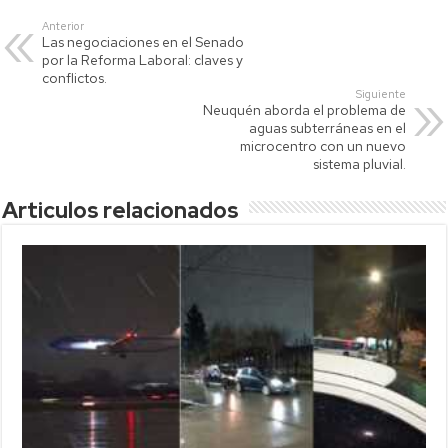
s
er
y
p
Anterior
Las negociaciones en el Senado
A
Li
ar
por la Reforma Laboral: claves y
p
nk
tir
conflictos.
Siguiente
p
Neuquén aborda el problema de
aguas subterráneas en el
microcentro con un nuevo
sistema pluvial.
Articulos relacionados