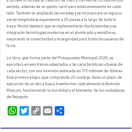
El proyecto incluye la creación de cuatro carriles de circulación por
sentido, además de un quinto carril para estacionamiento en cada
lado. También se ampliarán las veredas y se incorporará un espacio
verde longitudinal equivalente a 25 plazas a lo largo de toda la
traza. Nicola destacó que se implementarán dos bicisendas y se
integrarán tecnologías modernas en el alumbrado y semáforos,
mejorando la conectividad y la seguridad para todos los usuarios de
la vía.
La obra, que forma parte del Presupuesto Municipal 2026, se
ejecutará en seis tramos adaptados a las características urbanas de
cada sector, con una inversión estimada en 170 millones de dólares.
Esta primera etapa, que comprende 20 cuadras, tiene un plazo de
ejecución de un año y busca transformar radicalmente la Avenida
Mosconi, favoreciendo la movilidad y el bienestar de los ciudadanos
de Neuquén.
W
T
C
E
C
h
wi
o
m
o
at
tt
p
ail
m