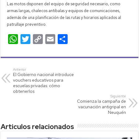
Las motos disponen del equipo de seguridad necesario, como
armas largas, chalecos antibalas y equipos de comunicaciones,
además de una planificación de las rutas y horarios aplicados al
patrullaje preventivo.
W
T
C
E
C
h
wi
o
m
o
at
tt
p
ail
m
s
er
y
p
Anterior
El Gobierno nacional introduce
A
Li
ar
vouchers educativos para
p
nk
tir
escuelas privadas: cómo
obtenerlos
p
Siguiente
Comienza la campaña de
vacunación antigripal en
Neuquén
Articulos relacionados