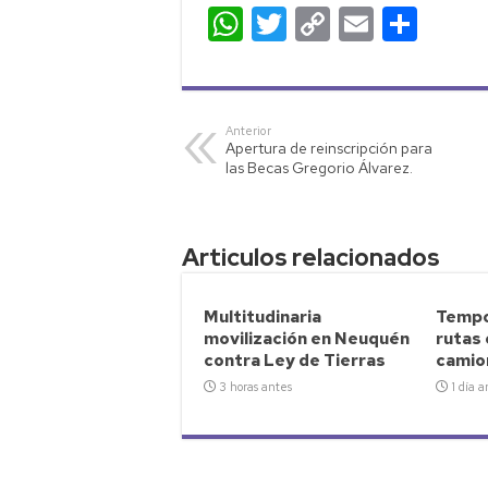
W
T
C
E
C
h
wi
o
m
o
at
tt
p
ail
m
s
er
y
p
Anterior
Apertura de reinscripción para
A
Li
ar
las Becas Gregorio Álvarez.
p
nk
tir
p
Articulos relacionados
Multitudinaria
Tempo
movilización en Neuquén
rutas
contra Ley de Tierras
camio
3 horas antes
1 día a