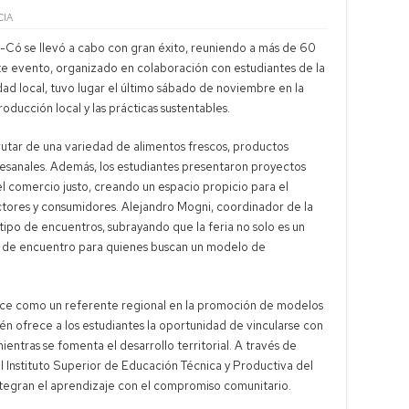
CIA
Có se llevó a cabo con gran éxito, reuniendo a más de 60
te evento, organizado en colaboración con estudiantes de la
dad local, tuvo lugar el último sábado de noviembre en la
oducción local y las prácticas sustentables.
sfrutar de una variedad de alimentos frescos, productos
tesanales. Además, los estudiantes presentaron proyectos
el comercio justo, creando un espacio propicio para el
tores y consumidores. Alejandro Mogni, coordinador de la
tipo de encuentros, subrayando que la feria no solo es un
o de encuentro para quienes buscan un modelo de
blece como un referente regional en la promoción de modelos
ién ofrece a los estudiantes la oportunidad de vincularse con
ntras se fomenta el desarrollo territorial. A través de
el Instituto Superior de Educación Técnica y Productiva del
egran el aprendizaje con el compromiso comunitario.