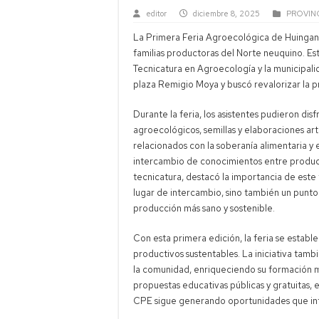
editor
diciembre 8, 2025
PROVIN
La Primera Feria Agroecológica de Huingan-
familias productoras del Norte neuquino. Es
Tecnicatura en Agroecología y la municipali
plaza Remigio Moya y buscó revalorizar la pr
Durante la feria, los asistentes pudieron di
agroecológicos, semillas y elaboraciones ar
relacionados con la soberanía alimentaria y 
intercambio de conocimientos entre produc
tecnicatura, destacó la importancia de este 
lugar de intercambio, sino también un punt
producción más sano y sostenible.
Con esta primera edición, la feria se esta
productivos sustentables. La iniciativa tamb
la comunidad, enriqueciendo su formación mie
propuestas educativas públicas y gratuitas, 
CPE sigue generando oportunidades que int