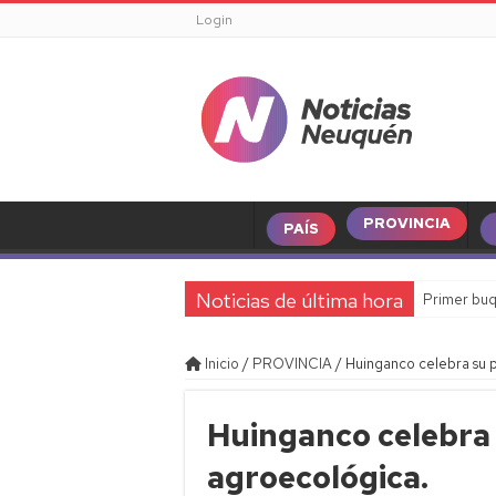
Login
PROVINCIA
PAÍS
Noticias de última hora
Primer buq
Inicio
/
PROVINCIA
/
Huinganco celebra su p
Huinganco celebra 
agroecológica.