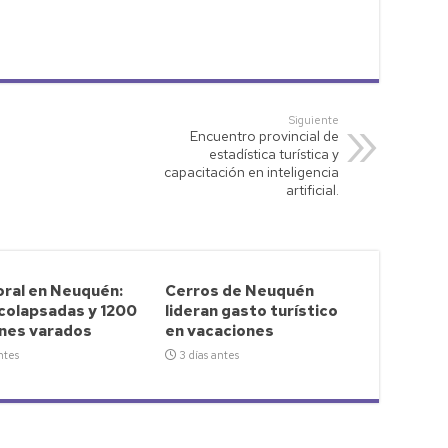
Siguiente
Encuentro provincial de
estadística turística y
capacitación en inteligencia
artificial.
ral en Neuquén:
Cerros de Neuquén
 colapsadas y 1200
lideran gasto turístico
nes varados
en vacaciones
ntes
3 días antes