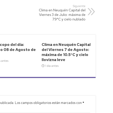
Siguiente
Clima en Neuquén Capital del
Viernes 3 de Julio: máxima de
7.9°C y cielo nublado
opo del día:
Clima en Neuquén Capital
o 08 de Agosto de
del Viernes 7 de Agosto:
máxima de 10.5°C y cielo
llovizna leve
s antes
1 día antes
publicada.
Los campos obligatorios están marcados con
*