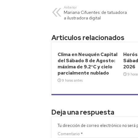
s
er
y
p
Anterior
Mariana Cifuentes: de tatuadora
A
Li
ar
a ilustradora digital
p
nk
tir
p
Articulos relacionados
Clima en Neuquén Capital
Horósc
del Sábado 8 de Agosto:
Sábad
máxima de 9.2°C y cielo
2026
parcialmente nublado
9 hora
9 horas antes
Deja una respuesta
Tu dirección de correo electrónico no será 
Comentario
*