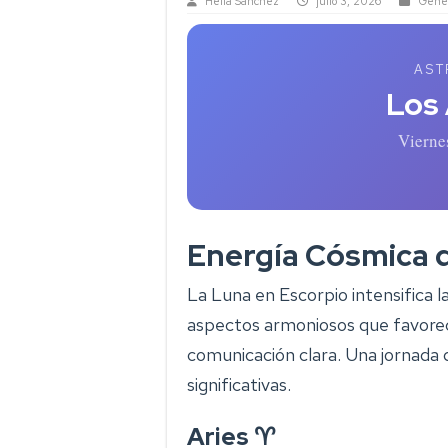
Helia Sanchez
julio 3, 2026
Gener
AST
Los
Vierne
Energía Cósmica 
La Luna en Escorpio intensifica 
aspectos armoniosos que favorecen
comunicación clara. Una jornada 
significativas.
Aries ♈