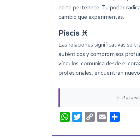
no te pertenece. Tu poder radica
cambio que experimentas.
Piscis ♓
Las relaciones significativas se
auténticos y compromisos profu
vínculos; comunica desde el cor
profesionales, encuentran nuevo e
✨
«Los astro
W
T
C
E
C
h
wi
o
m
o
at
tt
p
ail
m