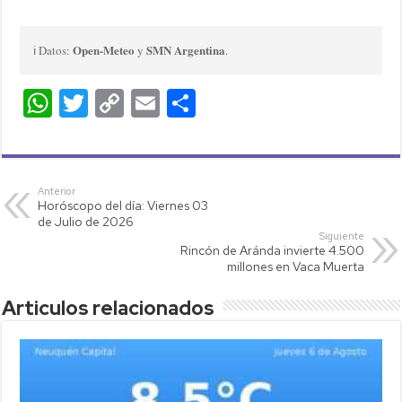
Open-Meteo
SMN Argentina
ℹ️ Datos:
y
.
W
T
C
E
C
h
wi
o
m
o
at
tt
p
ail
m
s
er
y
p
Anterior
Horóscopo del día: Viernes 03
A
Li
ar
de Julio de 2026
p
nk
tir
Siguiente
Rincón de Aránda invierte 4.500
p
millones en Vaca Muerta
Articulos relacionados