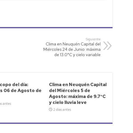
Siguiente
Clima en Neuquén Capital del
Miércoles 24 de Junio: máxima
de 13.0°C y cielo variable
opo del día:
Clima en Neuquén Capital
s 06 de Agosto de
del Miércoles 5 de
Agosto: máxima de 9.7°C
y cielo lluvia leve
as antes
2 días antes