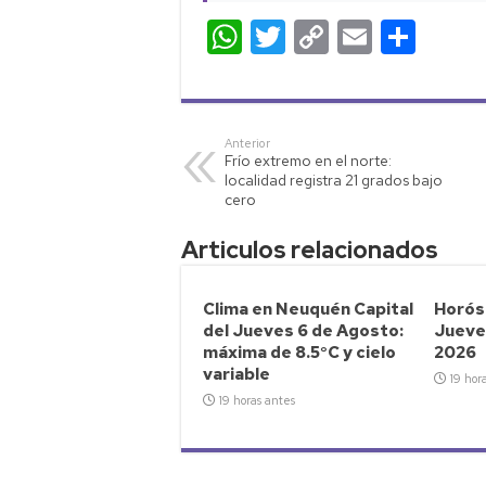
W
T
C
E
C
h
wi
o
m
o
at
tt
p
ail
m
s
er
y
p
Anterior
Frío extremo en el norte:
A
Li
ar
localidad registra 21 grados bajo
p
nk
tir
cero
p
Articulos relacionados
Clima en Neuquén Capital
Horósc
del Jueves 6 de Agosto:
Jueve
máxima de 8.5°C y cielo
2026
variable
19 hor
19 horas antes