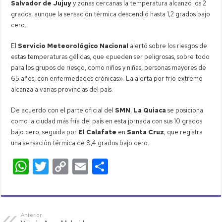
Salvador de Jujuy
y zonas cercanas la temperatura alcanzó los 2
grados, aunque la sensación térmica descendió hasta 1,2 grados bajo
cero.
El
Servicio Meteorológico Nacional
alertó sobre los riesgos de
estas temperaturas gélidas, que «pueden ser peligrosas, sobre todo
para los grupos de riesgo, como niños y niñas, personas mayores de
65 años, con enfermedades crónicas». La alerta por frío extremo
alcanza a varias provincias del país.
De acuerdo con el parte oficial del
SMN
,
La Quiaca
se posiciona
como la ciudad más fría del país en esta jornada con sus 10 grados
bajo cero, seguida por
El Calafate
en
Santa Cruz
, que registra
una sensación térmica de 8,4 grados bajo cero.
W
T
C
E
C
h
wi
o
m
o
at
tt
p
ail
m
s
er
y
p
Anterior