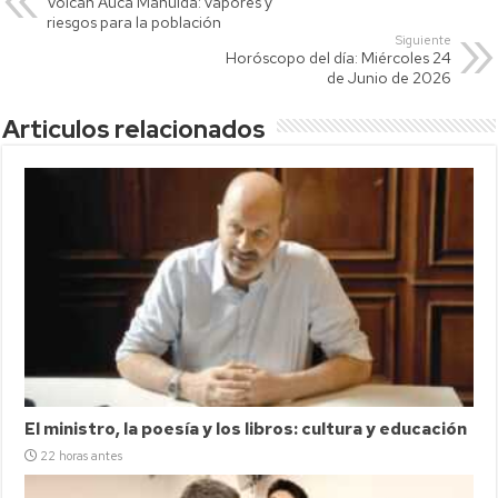
Volcán Auca Mahuida: vapores y
A
Li
ar
riesgos para la población
p
nk
tir
Siguiente
Horóscopo del día: Miércoles 24
p
de Junio de 2026
Articulos relacionados
El ministro, la poesía y los libros: cultura y educación
22 horas antes