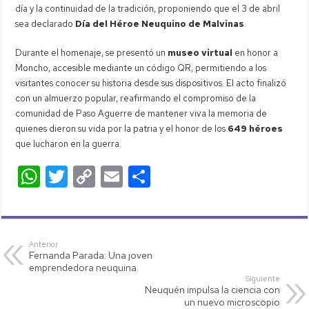
día y la continuidad de la tradición, proponiendo que el 3 de abril
sea declarado
Día del Héroe Neuquino de Malvinas
.
Durante el homenaje, se presentó un
museo virtual
en honor a
Moncho, accesible mediante un código QR, permitiendo a los
visitantes conocer su historia desde sus dispositivos. El acto finalizó
con un almuerzo popular, reafirmando el compromiso de la
comunidad de Paso Aguerre de mantener viva la memoria de
quienes dieron su vida por la patria y el honor de los
649 héroes
que lucharon en la guerra.
W
T
C
E
C
h
wi
o
m
o
at
tt
p
ail
m
s
er
y
p
Anterior
Fernanda Parada: Una joven
A
Li
ar
emprendedora neuquina.
p
nk
tir
Siguiente
Neuquén impulsa la ciencia con
p
un nuevo microscopio