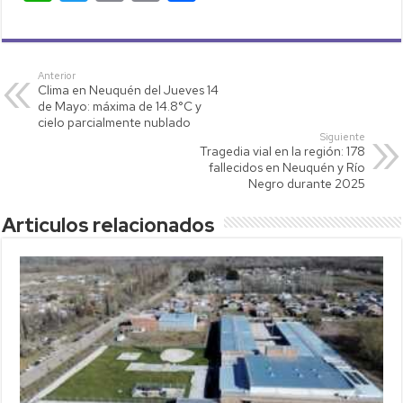
h
wi
o
m
o
at
tt
p
ail
m
s
er
y
p
Anterior
Clima en Neuquén del Jueves 14
A
Li
ar
de Mayo: máxima de 14.8°C y
p
nk
tir
cielo parcialmente nublado
Siguiente
p
Tragedia vial en la región: 178
fallecidos en Neuquén y Río
Negro durante 2025
Articulos relacionados