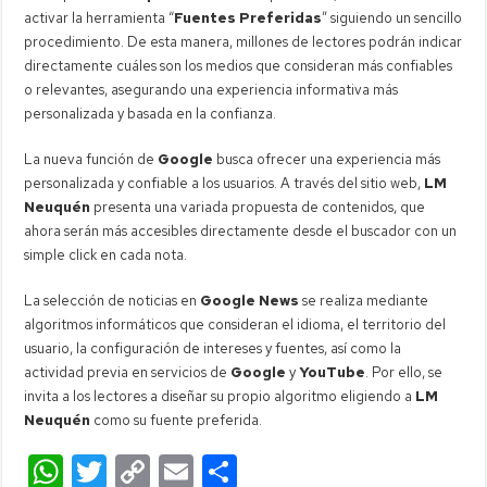
activar la herramienta “
Fuentes Preferidas
” siguiendo un sencillo
procedimiento. De esta manera, millones de lectores podrán indicar
directamente cuáles son los medios que consideran más confiables
o relevantes, asegurando una experiencia informativa más
personalizada y basada en la confianza.
La nueva función de
Google
busca ofrecer una experiencia más
personalizada y confiable a los usuarios. A través del sitio web,
LM
Neuquén
presenta una variada propuesta de contenidos, que
ahora serán más accesibles directamente desde el buscador con un
simple click en cada nota.
La selección de noticias en
Google News
se realiza mediante
algoritmos informáticos que consideran el idioma, el territorio del
usuario, la configuración de intereses y fuentes, así como la
actividad previa en servicios de
Google
y
YouTube
. Por ello, se
invita a los lectores a diseñar su propio algoritmo eligiendo a
LM
Neuquén
como su fuente preferida.
W
T
C
E
C