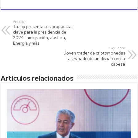
h
wi
o
m
o
at
tt
p
ail
m
s
er
y
p
Anterior
Trump presenta sus propuestas
A
Li
ar
clave para la presidencia de
p
nk
tir
2024: Inmigración, Justicia,
Energía y más
p
Siguiente
Joven trader de criptomonedas
asesinado de un disparo en la
cabeza
Articulos relacionados