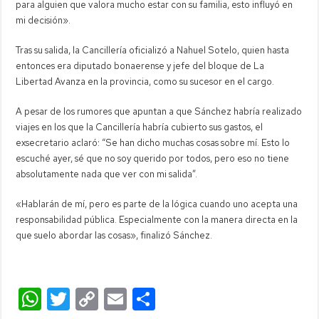
para alguien que valora mucho estar con su familia, esto influyó en
mi decisión».
Tras su salida, la Cancillería oficializó a Nahuel Sotelo, quien hasta
entonces era diputado bonaerense y jefe del bloque de La
Libertad Avanza en la provincia, como su sucesor en el cargo.
A pesar de los rumores que apuntan a que Sánchez habría realizado
viajes en los que la Cancillería habría cubierto sus gastos, el
exsecretario aclaró: “Se han dicho muchas cosas sobre mí. Esto lo
escuché ayer, sé que no soy querido por todos, pero eso no tiene
absolutamente nada que ver con mi salida”.
«Hablarán de mí, pero es parte de la lógica cuando uno acepta una
responsabilidad pública. Especialmente con la manera directa en la
que suelo abordar las cosas», finalizó Sánchez.
W
T
C
E
C