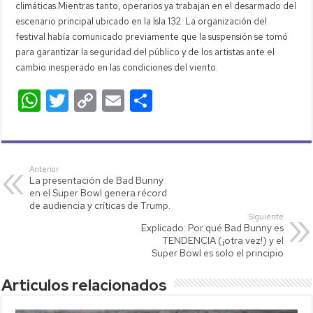
climáticas.Mientras tanto, operarios ya trabajan en el desarmado del
escenario principal ubicado en la Isla 132. La organización del
festival había comunicado previamente que la suspensión se tomó
para garantizar la seguridad del público y de los artistas ante el
cambio inesperado en las condiciones del viento.
W
T
C
E
C
h
wi
o
m
o
at
tt
p
ail
m
s
er
y
p
Anterior
La presentación de Bad Bunny
A
Li
ar
en el Super Bowl genera récord
p
nk
tir
de audiencia y críticas de Trump.
Siguiente
p
Explicado: Por qué Bad Bunny es
TENDENCIA (¡otra vez!) y el
Super Bowl es solo el principio
Articulos relacionados