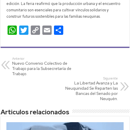
edición. La feria reafirmó que la producción urbana y el encuentro
comunitario son esenciales para cultivar vínculos solidarios y
construir futuros sostenibles para las familias neuquinas.
W
T
C
E
C
h
wi
o
m
o
at
tt
p
ail
m
s
er
y
p
Anterior
Nuevo Convenio Colectivo de
A
Li
ar
Trabajo para la Subsecretaría de
p
nk
tir
Trabajo.
Siguiente
p
La Libertad Avanza y La
Neuquinidad Se Reparten las
Bancas del Senado por
Neuquén.
Articulos relacionados