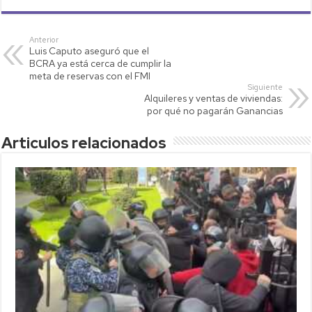
at
tt
p
ail
m
s
er
y
p
Anterior
Luis Caputo aseguró que el
A
Li
ar
BCRA ya está cerca de cumplir la
p
nk
tir
meta de reservas con el FMI
Siguiente
p
Alquileres y ventas de viviendas:
por qué no pagarán Ganancias
Articulos relacionados