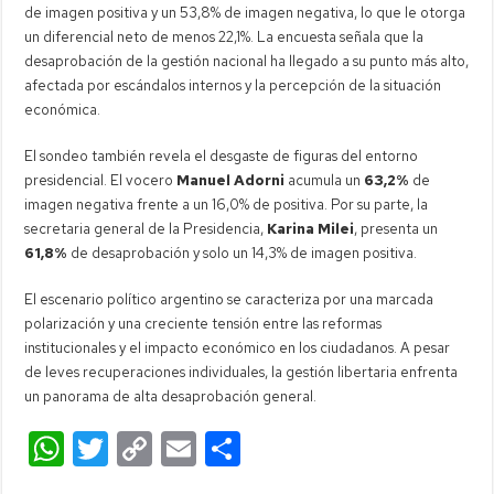
de imagen positiva y un 53,8% de imagen negativa, lo que le otorga
un diferencial neto de menos 22,1%. La encuesta señala que la
desaprobación de la gestión nacional ha llegado a su punto más alto,
afectada por escándalos internos y la percepción de la situación
económica.
El sondeo también revela el desgaste de figuras del entorno
presidencial. El vocero
Manuel Adorni
acumula un
63,2%
de
imagen negativa frente a un 16,0% de positiva. Por su parte, la
secretaria general de la Presidencia,
Karina Milei
, presenta un
61,8%
de desaprobación y solo un 14,3% de imagen positiva.
El escenario político argentino se caracteriza por una marcada
polarización y una creciente tensión entre las reformas
institucionales y el impacto económico en los ciudadanos. A pesar
de leves recuperaciones individuales, la gestión libertaria enfrenta
un panorama de alta desaprobación general.
W
T
C
E
C
h
wi
o
m
o