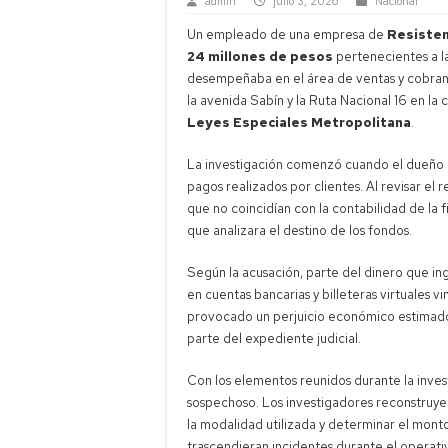
admin
julio 3, 2026
Nacional
Un empleado de una empresa de
Resisten
24 millones de pesos
pertenecientes a l
desempeñaba en el área de ventas y cobranz
la avenida Sabín y la Ruta Nacional 16 en l
Leyes Especiales Metropolitana
.
La investigación comenzó cuando el dueño d
pagos realizados por clientes. Al revisar el 
que no coincidían con la contabilidad de la 
que analizara el destino de los fondos.
Según la acusación, parte del dinero que i
en cuentas bancarias y billeteras virtuales 
provocado un perjuicio económico estimad
parte del expediente judicial.
Con los elementos reunidos durante la invest
sospechoso. Los investigadores reconstruyer
la modalidad utilizada y determinar el monto
trascendieran incidentes durante el operati