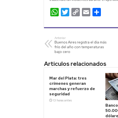
W
T
C
E
C
h
wi
o
m
o
at
tt
p
ail
m
s
er
y
p
Anterior
Buenos Aires registra el día más
A
Li
ar
frío del año con temperaturas
p
nk
tir
bajo cero
p
Articulos relacionados
Mar del Plata: tres
crímenes generan
marchas y refuerzo de
seguridad
13 horas antes
Banco
50.00
dólar