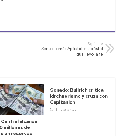
Siguiente
Santo Tomás Apóstol: el apóstol
que llevó la fe
Senado: Bullrich critica
kirchnerismo y cruza con
Capitanich
13 horas antes
 Central alcanza
0 millones de
es en reservas