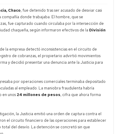
cia, Chaco
, fue detenido tras ser acusado de desviar casi
a compañía donde trabajaba. El hombre, que se
as, fue capturado cuando circulaba por la intersección de
a ciudad chaqueña, según informaron efectivos de la
División
e la empresa detectó inconsistencias en el circuito de
registro de cobranzas, el propietario advirtió movimientos
firma y decidió presentar una denuncia ante la Justicia para
ngresaba por operaciones comerciales terminaba depositado
vinculadas al empleado. La maniobra fraudulenta habría
o en unos
24 millones de pesos
, cifra que ahora forma
igación, la Justicia emitió una orden de captura contra el
on el circuito financiero de las operaciones para establecer
 total del desvío. La detención se concretó sin que
vo.