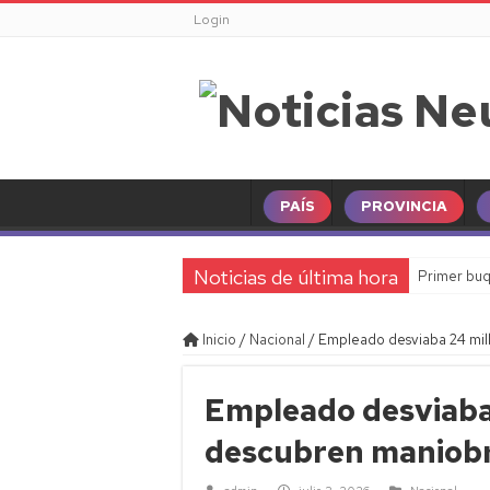
Login
PAÍS
PROVINCIA
Noticias de última hora
Primer buq
Inicio
/
Nacional
/
Empleado desviaba 24 mil
Empleado desviaba 
descubren maniobr