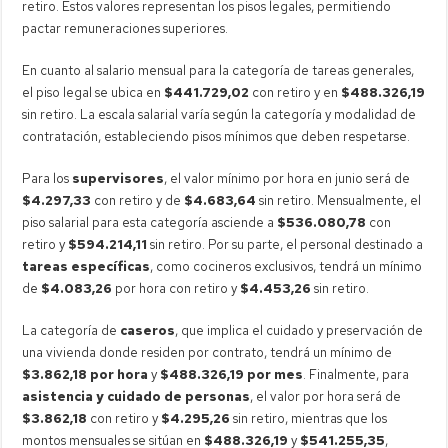
retiro. Estos valores representan los pisos legales, permitiendo
pactar remuneraciones superiores.
En cuanto al salario mensual para la categoría de tareas generales,
el piso legal se ubica en
$441.729,02
con retiro y en
$488.326,19
sin retiro. La escala salarial varía según la categoría y modalidad de
contratación, estableciendo pisos mínimos que deben respetarse.
Para los
supervisores
, el valor mínimo por hora en junio será de
$4.297,33
con retiro y de
$4.683,64
sin retiro. Mensualmente, el
piso salarial para esta categoría asciende a
$536.080,78
con
retiro y
$594.214,11
sin retiro. Por su parte, el personal destinado a
tareas específicas
, como cocineros exclusivos, tendrá un mínimo
de
$4.083,26
por hora con retiro y
$4.453,26
sin retiro.
La categoría de
caseros
, que implica el cuidado y preservación de
una vivienda donde residen por contrato, tendrá un mínimo de
$3.862,18 por hora
y
$488.326,19 por mes
. Finalmente, para
asistencia y cuidado de personas
, el valor por hora será de
$3.862,18
con retiro y
$4.295,26
sin retiro, mientras que los
montos mensuales se sitúan en
$488.326,19
y
$541.255,35
,