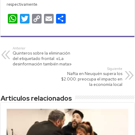
respectivamente.
W
T
C
E
C
h
wi
o
m
o
at
tt
p
ail
m
s
er
y
p
Anterior
Quinteros sobre la eliminación
A
Li
ar
del etiquetado frontal: «La
p
nk
tir
desinformación también mata»
Siguiente
p
Nafta en Neuquén supera los
$2.000: preocupa el impacto en
la economía local
Articulos relacionados