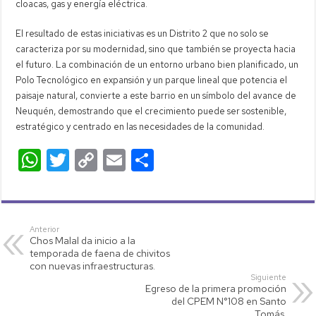
cloacas, gas y energía eléctrica.
El resultado de estas iniciativas es un Distrito 2 que no solo se
caracteriza por su modernidad, sino que también se proyecta hacia
el futuro. La combinación de un entorno urbano bien planificado, un
Polo Tecnológico en expansión y un parque lineal que potencia el
paisaje natural, convierte a este barrio en un símbolo del avance de
Neuquén, demostrando que el crecimiento puede ser sostenible,
estratégico y centrado en las necesidades de la comunidad.
W
T
C
E
C
h
wi
o
m
o
at
tt
p
ail
m
s
er
y
p
Anterior
Chos Malal da inicio a la
A
Li
ar
temporada de faena de chivitos
p
nk
tir
con nuevas infraestructuras.
Siguiente
p
Egreso de la primera promoción
del CPEM N°108 en Santo
Tomás.