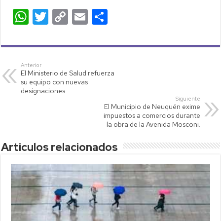
W
T
C
E
C
h
wi
o
m
o
at
tt
p
ail
m
s
er
y
p
Anterior
El Ministerio de Salud refuerza
A
Li
ar
su equipo con nuevas
p
nk
tir
designaciones.
Siguiente
p
El Municipio de Neuquén exime
impuestos a comercios durante
la obra de la Avenida Mosconi.
Articulos relacionados