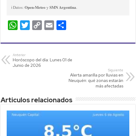
Open-Meteo
SMN Argentina
ℹ️ Datos:
y
.
W
T
C
E
C
h
wi
o
m
o
at
tt
p
ail
m
s
er
y
p
Anterior
Horóscopo del día: Lunes 01 de
A
Li
ar
Junio de 2026
p
nk
tir
Siguiente
Alerta amarilla por lluvias en
p
Neuquén: qué zonas estarán
más afectadas
Articulos relacionados