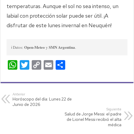
temperaturas. Aunque el sol no sea intenso, un
labial con protección solar puede ser útil. ¡A
disfrutar de este lunes invernal en Neuquén!
Open-Meteo
SMN Argentina
ℹ️ Datos:
y
.
W
T
C
E
C
h
wi
o
m
o
at
tt
p
ail
m
s
er
y
p
Anterior
Horóscopo del día: Lunes 22 de
A
Li
ar
Junio de 2026
p
nk
tir
Siguiente
Salud de Jorge Messi: el padre
p
de Lionel Messi recibió el alta
médica