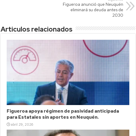
p
nk
tir
Figueroa anunció que Neuquén
p
eliminará su deuda antes de
2030
Articulos relacionados
Figueroa apoya régimen de pasividad anticipada
para Estatales sin aportes en Neuquén.
abril 29, 2026