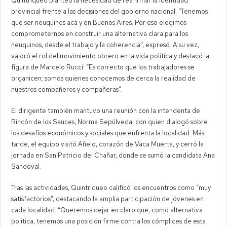
Quintriqueo planteó la necesidad de reafirmar la identidad
provincial frente a las decisiones del gobierno nacional. “Tenemos
que ser neuquinos acá y en Buenos Aires. Por eso elegimos
comprometernos en construir una alternativa clara para los
neuquinos, desde el trabajo y la coherencia”, expresó. A su vez,
valoró el rol del movimiento obrero en la vida política y destacó la
figura de Marcelo Rucci: “Es correcto que los trabajadores se
organicen; somos quienes conocemos de cerca la realidad de
nuestros compañeros y compañeras”.
El dirigente también mantuvo una reunión con la intendenta de
Rincón de los Sauces, Norma Sepúlveda, con quien dialogó sobre
los desafíos económicos y sociales que enfrenta la localidad. Más
tarde, el equipo visitó Añelo, corazón de Vaca Muerta, y cerró la
jornada en San Patricio del Chañar, donde se sumó la candidata Ana
Sandoval.
Tras las actividades, Quintriqueo calificó los encuentros como “muy
satisfactorios”, destacando la amplia participación de jóvenes en
cada localidad. “Queremos dejar en claro que, como alternativa
política, tenemos una posición firme contra los cómplices de esta