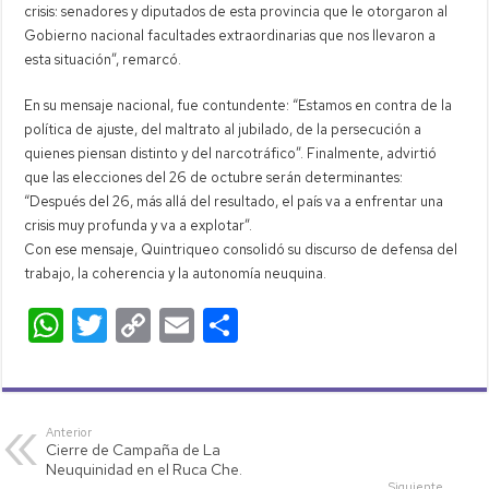
crisis: senadores y diputados de esta provincia que le otorgaron al
Gobierno nacional facultades extraordinarias que nos llevaron a
esta situación”, remarcó.
En su mensaje nacional, fue contundente: “Estamos en contra de la
política de ajuste, del maltrato al jubilado, de la persecución a
quienes piensan distinto y del narcotráfico”. Finalmente, advirtió
que las elecciones del 26 de octubre serán determinantes:
“Después del 26, más allá del resultado, el país va a enfrentar una
crisis muy profunda y va a explotar”.
Con ese mensaje, Quintriqueo consolidó su discurso de defensa del
trabajo, la coherencia y la autonomía neuquina.
W
T
C
E
C
h
wi
o
m
o
at
tt
p
ail
m
s
er
y
p
Anterior
Cierre de Campaña de La
A
Li
ar
Neuquinidad en el Ruca Che.
Siguiente