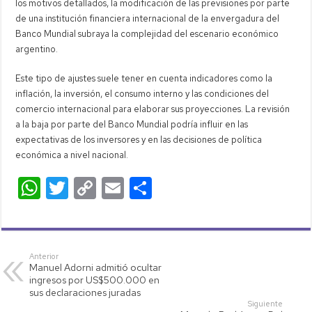
los motivos detallados, la modificación de las previsiones por parte
de una institución financiera internacional de la envergadura del
Banco Mundial subraya la complejidad del escenario económico
argentino.
Este tipo de ajustes suele tener en cuenta indicadores como la
inflación, la inversión, el consumo interno y las condiciones del
comercio internacional para elaborar sus proyecciones. La revisión
a la baja por parte del Banco Mundial podría influir en las
expectativas de los inversores y en las decisiones de política
económica a nivel nacional.
W
T
C
E
C
h
wi
o
m
o
at
tt
p
ail
m
s
er
y
p
Anterior
Manuel Adorni admitió ocultar
A
Li
ar
ingresos por US$500.000 en
p
nk
tir
sus declaraciones juradas
Siguiente