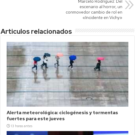
p
Marcelo Rodríguez: Del
escenario al horror, un
conmovedor cambio de rol en
«Incidente en Vichy»
Articulos relacionados
Alerta meteorológica: ciclogénesis y tormentas
fuertes para este jueves
13 horas antes