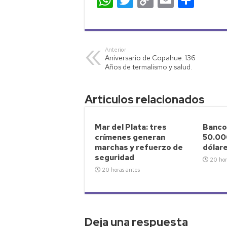
h
wi
o
m
o
at
tt
p
ail
m
s
er
y
p
Anterior
Aniversario de Copahue: 136
A
Li
ar
Años de termalismo y salud.
p
nk
tir
p
Articulos relacionados
Mar del Plata: tres
Banco
crímenes generan
50.00
marchas y refuerzo de
dólar
seguridad
20 hor
20 horas antes
Deja una respuesta