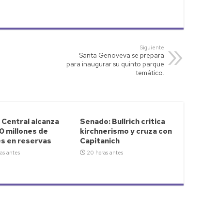
Siguiente
Santa Genoveva se prepara
para inaugurar su quinto parque
temático.
 Central alcanza
Senado: Bullrich critica
0 millones de
kirchnerismo y cruza con
es en reservas
Capitanich
as antes
20 horas antes