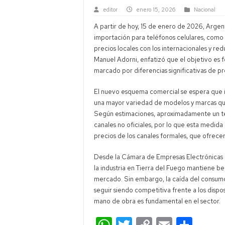
editor
enero 15, 2026
Nacional
A partir de hoy, 15 de enero de 2026, Argen
importación para teléfonos celulares, como
precios locales con los internacionales y re
Manuel Adorni, enfatizó que el objetivo es
marcado por diferencias significativas de pre
El nuevo esquema comercial se espera que i
una mayor variedad de modelos y marcas qu
Según estimaciones, aproximadamente un terc
canales no oficiales, por lo que esta medida
precios de los canales formales, que ofrecen
Desde la Cámara de Empresas Electrónicas (
la industria en Tierra del Fuego mantiene be
mercado. Sin embargo, la caída del consumo h
seguir siendo competitiva frente a los dis
mano de obra es fundamental en el sector.
W
T
C
E
C