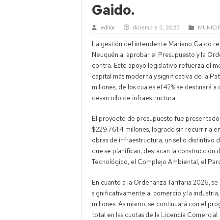
Gaido.
editor
diciembre 5, 2025
MUNICI
La gestión del intendente Mariano Gaido re
Neuquén al aprobar el Presupuesto y la Orde
contra. Este apoyo legislativo refuerza el 
capital más moderna y significativa de la 
millones, de los cuales el 42% se destinará 
desarrollo de infraestructura.
El proyecto de presupuesto fue presentado 
$229.761,4 millones, logrado sin recurrir a 
obras de infraestructura, un sello distintivo
que se planifican, destacan la construcción 
Tecnológico, el Complejo Ambiental, el Parqu
En cuanto a la Ordenanza Tarifaria 2026, se 
significativamente al comercio y la industr
millones. Asimismo, se continuará con el pr
total en las cuotas de la Licencia Comercia