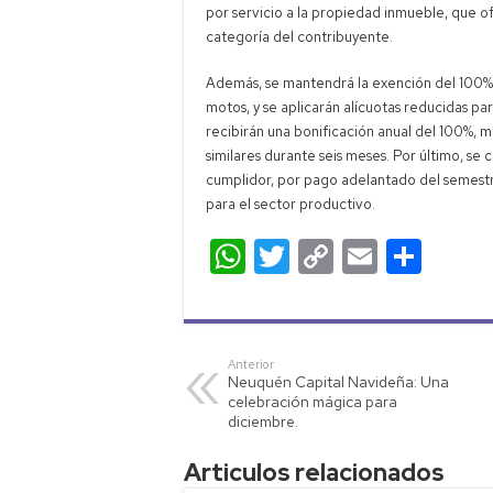
por servicio a la propiedad inmueble, que o
categoría del contribuyente.
Además, se mantendrá la exención del 100% 
motos, y se aplicarán alícuotas reducidas pa
recibirán una bonificación anual del 100%, m
similares durante seis meses. Por último, se
cumplidor, por pago adelantado del semestre 
para el sector productivo.
W
T
C
E
C
h
wi
o
m
o
at
tt
p
ail
m
s
er
y
p
Anterior
Neuquén Capital Navideña: Una
A
Li
ar
celebración mágica para
p
nk
tir
diciembre.
p
Articulos relacionados