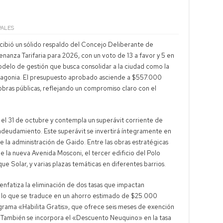
PALES
cibió un sólido respaldo del Concejo Deliberante de
nanza Tarifaria para 2026, con un voto de 13 a favor y 5 en
modelo de gestión que busca consolidar a la ciudad como la
Patagonia. El presupuesto aprobado asciende a $557.000
a obras públicas, reflejando un compromiso claro con el
el 31 de octubre y contempla un superávit corriente de
endeudamiento. Este superávit se invertirá íntegramente en
 de la administración de Gaido. Entre las obras estratégicas
de la nueva Avenida Mosconi, el tercer edificio del Polo
e Solar, y varias plazas temáticas en diferentes barrios.
enfatiza la eliminación de dos tasas que impactan
ia, lo que se traduce en un ahorro estimado de $25.000
ograma «Habilita Gratis», que ofrece seis meses de exención
l. También se incorpora el «Descuento Neuquino» en la tasa