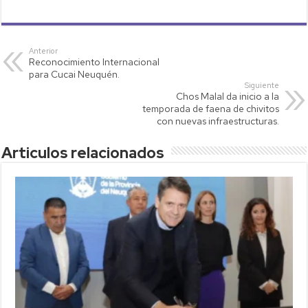
h
wi
o
m
o
at
tt
p
ail
m
s
er
y
p
Anterior
Reconocimiento Internacional
A
Li
ar
para Cucai Neuquén.
p
nk
tir
Siguiente
Chos Malal da inicio a la
p
temporada de faena de chivitos
con nuevas infraestructuras.
Articulos relacionados