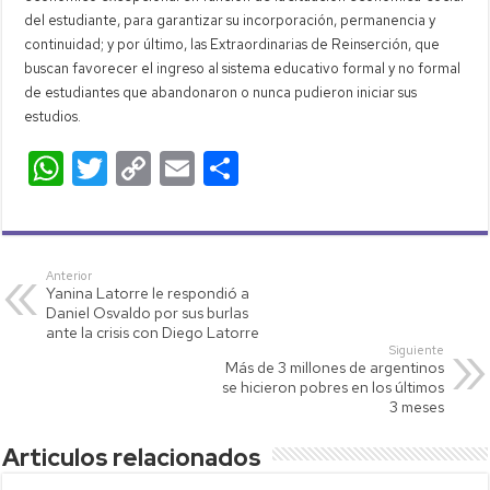
del estudiante, para garantizar su incorporación, permanencia y
continuidad; y por último, las Extraordinarias de Reinserción, que
buscan favorecer el ingreso al sistema educativo formal y no formal
de estudiantes que abandonaron o nunca pudieron iniciar sus
estudios.
W
T
C
E
C
h
wi
o
m
o
at
tt
p
ail
m
s
er
y
p
Anterior
Yanina Latorre le respondió a
A
Li
ar
Daniel Osvaldo por sus burlas
p
nk
tir
ante la crisis con Diego Latorre
Siguiente
p
Más de 3 millones de argentinos
se hicieron pobres en los últimos
3 meses
Articulos relacionados