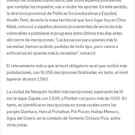
Manejo de Bosques Implantados, que todos aquellos postulantes
que cumplan los requisitos, van a recibir los aportes. En este sentido,
la directora provincial de Políticas Socioeducativas y Equidad,
Amalín Temi, durante la mesa territorial que tuvo lugar hoy en Chos
Malal, convocó a aquellos alumnos provenientes de sectores más
vulnerables a postularse al programa estos últimos tres días antes
del cierre de inscripciones. “Las becas son para quienes más lo
necesitan, hemos recibido pedidos de todo tipo, pero vamos a
enfocarnos en quienes más lo necesitan”, remarcó.
El relevamiento indica que el nivel obligatorio es el que recibió más
postulaciones, con 16.056 inscripciones finalizadas; en tanto, el nivel
superior alcanzó 2.560.
La ciudad de Neuquén recibió más inscripciones, superando las 10
mil; le sigue Zapala con 2.500, y Plottier con poco más de 1.500. En
tanto, se identificaron inscripciones en zonas rurales como los
parajes Quintuco, Huncal Pichaihue, Poi Pucon, Huilqui Menuco,
Agua del Overo; en la comisión de fomento Octavio Pico, entre
otras zonas.