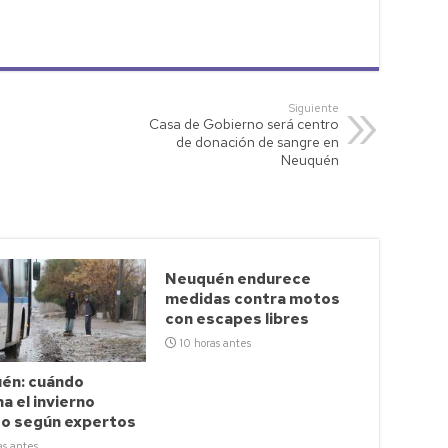
Siguiente
Casa de Gobierno será centro
de donación de sangre en
Neuquén
Neuquén endurece
medidas contra motos
con escapes libres
10 horas antes
én: cuándo
a el invierno
so según expertos
as antes