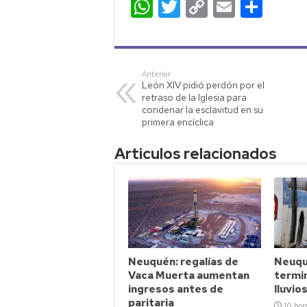
W
T
C
E
C
h
wi
o
m
o
at
tt
p
ail
m
s
er
y
p
Anterior
León XIV pidió perdón por el
A
Li
ar
retraso de la Iglesia para
p
nk
tir
condenar la esclavitud en su
primera encíclica
p
Articulos relacionados
Neuquén: regalías de
Neuqu
Vaca Muerta aumentan
termin
ingresos antes de
lluvio
paritaria
10 hor