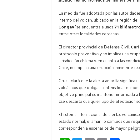
situación es monitoreada de manera perma
La medida fue adoptada por las autoridades
interno del volcán, ubicado en la región del
Longaví
se encuentra a unos
71 kilómetr
entre otras localidades cercanas.
El director provincial de Defensa Civil,
Carl
protocolo preventivo y no implica una erup
jurisdicción chilena y, en cuanto a las cond
Chile, no implica una erupción inminente», 
Cruz aclaró que la alerta amarilla significa 
volcánicos que obligan a intensificar el moni
objetivo principal es mantener informada a 
«se descarta cualquier tipo de afectación so
El sistema internacional de alertas volcánicas 
estado normal, el amarillo cambios que requi
corresponden a escenarios de mayor peligro