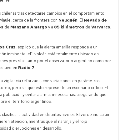
nente.
 chilenas tras detectarse cambios en el comportamiento
 Maule, cerca de la frontera con
Neuquén
. El
Nevado de
os
de
Manzano Amargo
y a
85 kilómetros
de
Varvarco
,
os Cruz
, explicó que la alerta amarilla responde a un
ción inminente. «El volcán está totalmente ubicado en
iciones previstas tanto por el observatorio argentino como por
sostuvo en
Radio 7
.
una vigilancia reforzada, con variaciones en parámetros
toreo, pero sin que esto represente un escenario crítico. El
la población y evitar alarmas innecesarias, asegurando que
bre el territorio argentino».
clasifica la actividad en distintos niveles. El verde indica un
eren atención, mientras que el naranja y el rojo
sidad o erupciones en desarrollo.