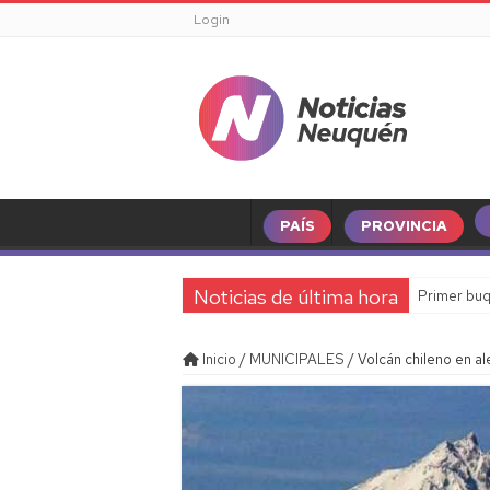
Login
PAÍS
PROVINCIA
Noticias de última hora
Primer buq
Inicio
/
MUNICIPALES
/
Volcán chileno en a