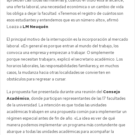
aprueban casi todas las materias y, cuando el título está al alcance,
una oferta laboral, una necesidad económica o un cambio de vida
los obliga a dejar la facultad. «Tenemos el registro de cuántos son
esos estudiantes y entendemos que es un número alto», afirmó
Loaiza a
LM Neuquén
.
El principal motivo de la interrupción es la incorporación al mercado
laboral. «En general es porque entran al mundo del trabajo, los
convoca una empresa y empiezan a trabajar. O simplemente
porque necesitan trabajar», explicó el secretario académico. Los
horarios laborales, las responsabilidades familiares y, en muchos
casos, la mudanza hacia otras localidades se convierten en
obstáculos para regresar a cursar.
La propuesta fue presentada durante una reunión del
Consejo
Académico
, donde participan representantes de las 17 facultades
de la universidad. La intención es que todas las unidades
académicas trabajen en una propuesta común para implementar un
régimen especial antes de fin de año. «La idea es ver de qué
manera podemos implementar un programa más contundente que
abarque a todas las unidades académicas para acompañar la