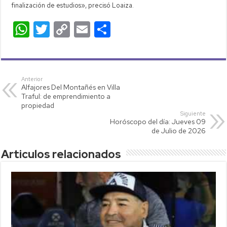
finalización de estudios», precisó Loaiza.
W
T
C
E
C
h
wi
o
m
o
at
tt
p
ail
m
s
er
y
p
Anterior
Alfajores Del Montañés en Villa
A
Li
ar
Traful: de emprendimiento a
p
nk
tir
propiedad
Siguiente
p
Horóscopo del día: Jueves 09
de Julio de 2026
Articulos relacionados