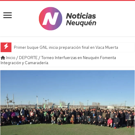
Primer buque GNL inicia preparación final en Vaca Muerta
Inicio
/
DEPORTE
/
Torneo Interfuerzas en Neuquén Fomenta
Integración y Camaradería.