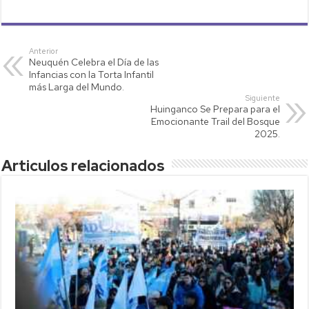
h
wi
o
m
o
at
tt
p
ail
m
s
er
y
p
Anterior
Neuquén Celebra el Día de las
A
Li
ar
Infancias con la Torta Infantil
p
nk
tir
más Larga del Mundo.
Siguiente
p
Huinganco Se Prepara para el
Emocionante Trail del Bosque
2025.
Articulos relacionados