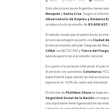
admin
junio 27, 2026
Nacional
Solo dos provincias en Argentina tienen sal
Neuquén
y
Santa Cruz
. Según un informe
Observatorio de Empleo y Dinámica E
un salario bruto promedio de
$3.808.627
El estudio revela que el salario bruto prome
provincias patagónicas junto a la
Ciudad d
brutos promedios del país. Después de Neuq
CABA
con $2.722.942 y
Tierra del Fuego
salarios superiores al promedio nacional.
En cuanto a la variación interanual, el país r
el período con aumentos:
Catamarca
(+5,
experimentó bajas, siendo las más pronunci
superaron el -4,0% de caída real interanual.
El informe de
Politikon Chaco
se basa en 
Seguridad Social de la Nación
correspon
una importante heterogeneidad en los niveles
patagónicas consolidándose como las de may