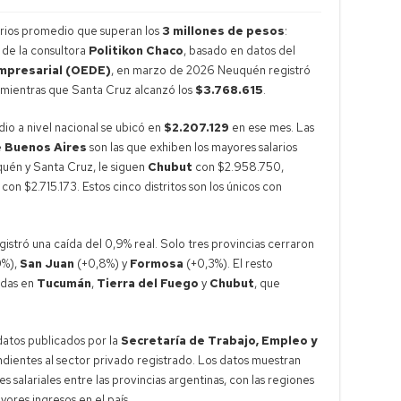
arios promedio que superan los
3 millones de pesos
:
 de la consultora
Politikon Chaco
, basado en datos del
mpresarial (OEDE)
, en marzo de 2026 Neuquén registró
, mientras que Santa Cruz alcanzó los
$3.768.615
.
dio a nivel nacional se ubicó en
$2.207.129
en ese mes. Las
e Buenos Aires
son las que exhiben los mayores salarios
uén y Santa Cruz, le siguen
Chubut
con $2.958.750,
con $2.715.173. Estos cinco distritos son los únicos con
egistró una caída del 0,9% real. Solo tres provincias cerraron
0%),
San Juan
(+0,8%) y
Formosa
(+0,3%). El resto
adas en
Tucumán
,
Tierra del Fuego
y
Chubut
, que
datos publicados por la
Secretaría de Trabajo, Empleo y
dientes al sector privado registrado. Los datos muestran
 salariales entre las provincias argentinas, con las regiones
ores ingresos en el país.