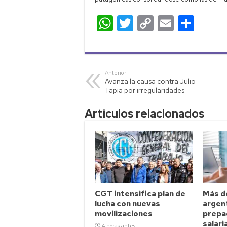
W
T
C
E
C
h
wi
o
m
o
at
tt
p
ail
m
s
er
y
p
Anterior
Avanza la causa contra Julio
A
Li
ar
Tapia por irregularidades
p
nk
tir
Articulos relacionados
p
CGT intensifica plan de
Más de
lucha con nuevas
argen
movilizaciones
prepag
salaria
4 horas antes