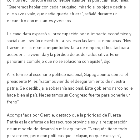
con los vecinos sobre las consecuencias de las políticas nacionales.
“Queremos hablar con cada neuquino, mirarlo a los ojos y decirle
que su voz vale, que nadie queda afuera”, señaló durante un
encuentro con militantes y vecinos.
La candidata expresó su preocupación por el impacto económico y
social que —según describió— atraviesan las familias neuquinas. “Nos
transmiten las mismas inquietudes: falta de empleo, dificultad para
acceder a la vivienda y la pérdida de poder adquisitivo. Es un
panorama complejo que no se soluciona con ajuste”, dijo.
Al referirse al escenario político nacional, Sapag apuntó contra el
presidente Milei: “Estamos viendo el desgarramiento de nuestra
patria. Se desdibuja la soberanía nacional. Este gobierno narco no le
hace bien al país. Necesitamos un Congreso fuerte para ponerle un
freno”.
Acompañada por Gentile, destacó que la prioridad de Fuerza
Patria es la defensa de los recursos provinciales y la recuperación
de un modelo de desarrollo más equitativo. “Neuquén tiene todo
para crecer, pero con políticas que incluyan, no que excluyan”,