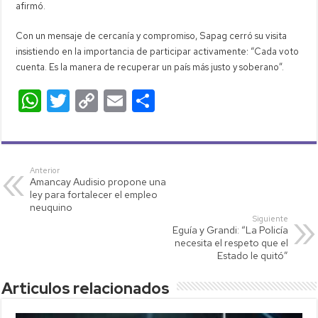
afirmó.
Con un mensaje de cercanía y compromiso, Sapag cerró su visita
insistiendo en la importancia de participar activamente: “Cada voto
cuenta. Es la manera de recuperar un país más justo y soberano”.
W
T
C
E
C
h
wi
o
m
o
at
tt
p
ail
m
s
er
y
p
Anterior
Amancay Audisio propone una
A
Li
ar
ley para fortalecer el empleo
p
nk
tir
neuquino
Siguiente
p
Eguía y Grandi: “La Policía
necesita el respeto que el
Estado le quitó”
Articulos relacionados