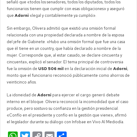
señaló que «todos los senadores, todos los diputados, todos los
funcionarios tienen que cumplir con esas obligaciones» y aseguró
que
Adorni
«legal y contablemente ya cumplió».
Sin embargo, Olivera admitió que existió una omisión formal
relacionada con una propiedad declarada a nombre de la esposa
del jefe de Gabinete. «Hubo una omisión formal que fue una casa
que él tiene en un country, que había declarado a nombre de la
mujer. Corresponde que, al estar casado, se declare cincuenta y
cincuenta», explicó el senador. El tema principal de controversia
fue la omisión de
USD 506 mil
en la declaración inicial de
Adorni
,
monto que el funcionario reconoció públicamente como ahorros de
veinticinco años.
La idoneidad de
Adorni
para ejercer el cargo generó debate
interno en el bloque. Olivera reconoció la incomodidad que el caso
produce, pero sostuvo su confianza en la gestión presidencial.
«Confío en el presidente y confío en la gestión que viene», afirmó
el legislador durante su diálogo con Infobae en Vivo Al Mediodía.
W
T
C
E
C