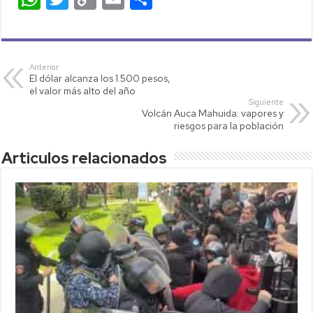
h
wi
o
m
o
at
tt
p
ail
m
s
er
y
p
Anterior
El dólar alcanza los 1.500 pesos,
A
Li
ar
el valor más alto del año
p
nk
tir
Siguiente
Volcán Auca Mahuida: vapores y
p
riesgos para la población
Articulos relacionados