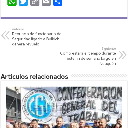
W
T
C
E
C
h
wi
o
m
o
at
tt
p
ail
m
s
er
y
p
Anterior
Renuncia de funcionario de
A
Li
ar
Seguridad ligado a Bullrich
p
nk
tir
genera revuelo
Siguiente
p
Cómo estará el tiempo durante
este fin de semana largo en
Neuquén
Articulos relacionados