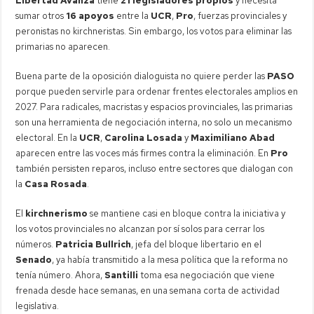
Libertad Avanza
tiene
21 legisladores propios
y necesita
sumar otros
16 apoyos
entre la
UCR
,
Pro
, fuerzas provinciales y
peronistas no kirchneristas. Sin embargo, los votos para eliminar las
primarias no aparecen.
Buena parte de la oposición dialoguista no quiere perder las
PASO
porque pueden servirle para ordenar frentes electorales amplios en
2027. Para radicales, macristas y espacios provinciales, las primarias
son una herramienta de negociación interna, no solo un mecanismo
electoral. En la
UCR
,
Carolina Losada
y
Maximiliano Abad
aparecen entre las voces más firmes contra la eliminación. En
Pro
también persisten reparos, incluso entre sectores que dialogan con
la
Casa Rosada
.
El
kirchnerismo
se mantiene casi en bloque contra la iniciativa y
los votos provinciales no alcanzan por sí solos para cerrar los
números.
Patricia Bullrich
, jefa del bloque libertario en el
Senado
, ya había transmitido a la mesa política que la reforma no
tenía número. Ahora,
Santilli
toma esa negociación que viene
frenada desde hace semanas, en una semana corta de actividad
legislativa.