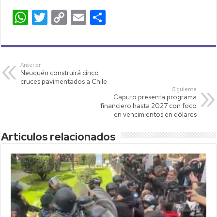
W
T
C
E
C
h
wi
o
m
o
at
tt
p
ail
m
s
er
y
p
Anterior
Neuquén construirá cinco
A
Li
ar
cruces pavimentados a Chile
p
nk
tir
Siguiente
Caputo presenta programa
p
financiero hasta 2027 con foco
en vencimientos en dólares
Articulos relacionados