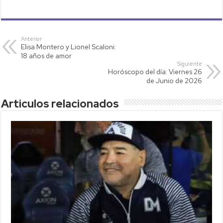
h
wi
o
m
o
at
tt
p
ail
m
s
er
y
p
Anterior
Elisa Montero y Lionel Scaloni:
A
Li
ar
18 años de amor
p
nk
tir
Siguiente
Horóscopo del día: Viernes 26
p
de Junio de 2026
Articulos relacionados