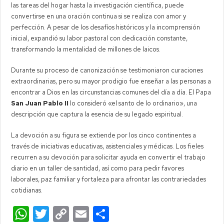
las tareas del hogar hasta la investigación científica, puede
convertirse en una oración continua si se realiza con amor y
perfección. A pesar de los desafíos históricos y la incomprensión
inicial, expandió su labor pastoral con dedicación constante,
transformando la mentalidad de millones de laicos.
Durante su proceso de canonización se testimoniaron curaciones
extraordinarias, pero su mayor prodigio fue enseñar a las personas a
encontrar a Dios en las circunstancias comunes del día a día. El Papa
San Juan Pablo II
lo consideró «el santo de lo ordinario», una
descripción que captura la esencia de su legado espiritual.
La devoción a su figura se extiende por los cinco continentes a
través de iniciativas educativas, asistenciales y médicas. Los fieles
recurren a su devoción para solicitar ayuda en convertir el trabajo
diario en un taller de santidad, así como para pedir favores
laborales, paz familiar y fortaleza para afrontar las contrariedades
cotidianas.
W
T
C
E
C