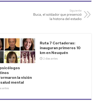
Siguiente
Buca, el soldador que presenció
la historia del estadio
Ruta 7 Cortaderas:
inauguran primeros 10
km en Neuquén
2 días antes
 psicólogos
tinos
ormaron la visión
 salud mental
as antes