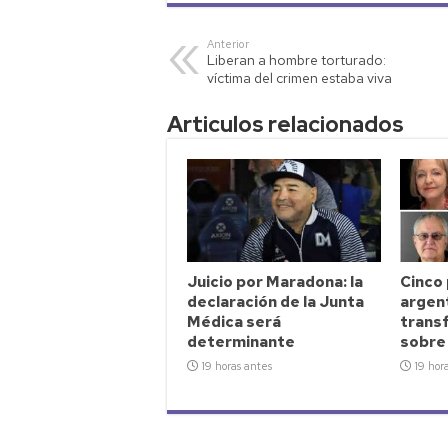
at
tt
p
ail
m
s
er
y
p
Anterior
Liberan a hombre torturado:
A
Li
ar
víctima del crimen estaba viva
p
nk
tir
Articulos relacionados
p
Juicio por Maradona: la
Cinco
declaración de la Junta
argen
Médica será
transf
determinante
sobre
19 horas antes
19 hor