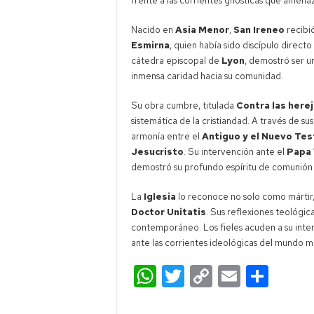
frente a las corrientes gnósticas que amenaza
Nacido en
Asia Menor
,
San Ireneo
recibi
Esmirna
, quien había sido discípulo direct
cátedra episcopal de
Lyon
, demostró ser un
inmensa caridad hacia su comunidad.
Su obra cumbre, titulada
Contra las herej
sistemática de la cristiandad. A través de sus
armonía entre el
Antiguo y el Nuevo Te
Jesucristo
. Su intervención ante el
Papa 
demostró su profundo espíritu de comunión y
La
Iglesia
lo reconoce no solo como mártir
Doctor Unitatis
. Sus reflexiones teológi
contemporáneo. Los fieles acuden a su interc
ante las corrientes ideológicas del mundo 
W
T
C
E
C
h
wi
o
m
o