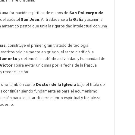
ban la fe cristiana.
ó una formación espiritual de manos de
San Policarpo de
o del apóstol
San Juan
. Al trasladarse a la
Galia
y asumir la
 auténtico pastor que unía la rigurosidad intelectual con una
ías
, constituye el primer gran tratado de teología
 escritos originalmente en griego, el santo clarificó la
stamento
y defendió la auténtica divinidad y humanidad de
Víctor I
para evitar un cisma por la fecha de la Pascua
 reconciliación.
, sino también como
Doctor de la Iglesia
bajo el título de
cas continúan siendo fundamentales para el ecumenismo
esión para solicitar discernimiento espiritual y fortaleza
moderno.